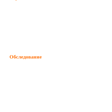
Оценка ущерба
Оценка недвижимости
Оценка стоимости ремонта
Оценка авто после ДТП
Обследование
Обследование зданий
Обследование сооружений
Обследование инженерных сетей
Диагностика конструкций