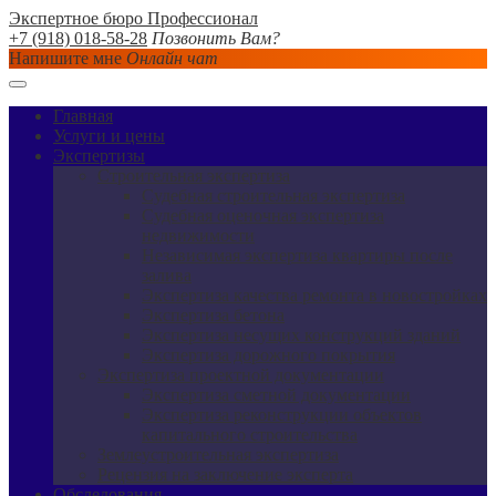
Экспертное бюро Профессионал
+7 (918) 018-58-28
Позвонить Вам?
Напишите мне
Онлайн чат
Главная
Услуги и цены
Экспертизы
Строительная экспертиза
Судебная строительная экспертиза
Судебная оценочная экспертиза
недвижимости
Независимая экспертиза квартиры после
залива
Экспертиза качества ремонта в новостройках
Экспертиза бетона
Экспертиза несущих конструкций зданий
Экспертиза дорожного покрытия
Экспертиза проектной документации
Экспертиза сметной документации
Экспертиза реконструкции объектов
капитального строительства
Землеустроительная экспертиза
Рецензия на заключение эксперта
Обследования