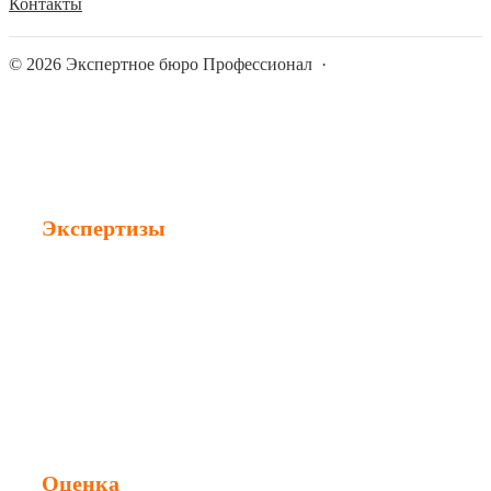
Контакты
©
2026
Экспертное бюро Профессионал
·
Экспертизы
Строительная экспертиза
Судебная экспертиза
Техническая экспертиза
Независимая экспертиза
Оценка