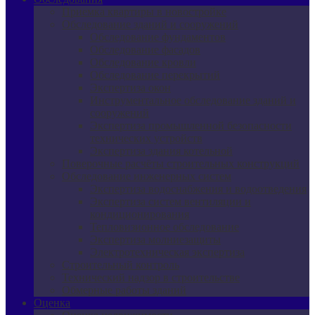
Приемка квартиры в новостройке
Обследование зданий и сооружений
Обследование фундаментов
Обследование фасадов
Обследование кровли
Обследование перекрытий
Экспертиза окон
Инструментальное обследование зданий и
сооружений
Экспертиза промышленной безопасности
технических устройств
Экспертиза здания котельной
Поверочные расчёты строительных конструкций
Обследование инженерных систем
Экспертиза водоснабжения и водоотведения
Экспертиза систем вентиляции и
кондиционирования
Тепловизионное обследование
Экспертиза молниезащиты
Электротехническая экспертиза
Строительный контроль
Технический надзор в строительстве
Обмерные работы зданий
Оценка