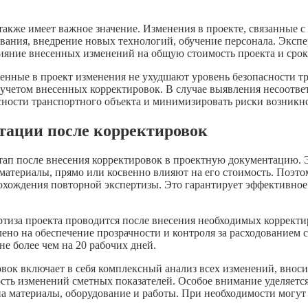
также имеет важное значение. Изменения в проекте, связанные 
вания, внедрение новых технологий, обучение персонала. Экспе
лияние внесенных изменений на общую стоимость проекта и срок
енные в проект изменения не ухудшают уровень безопасности т
 учетом внесенных корректировок. В случае выявления несоотве
сности транспортного объекта и минимизировать риски возникн
тации после корректировок
ап после внесения корректировок в проектную документацию. Э
 материалы, прямо или косвенно влияют на его стоимость. Поэт
рохождения повторной экспертизы. Это гарантирует эффективно
ертиза проекта проводится после внесения необходимых коррек
ено на обеспечение прозрачности и контроля за расходованием 
е более чем на 20 рабочих дней.
вок включает в себя комплексный анализ всех изменений, внос
ость изменений сметных показателей. Особое внимание уделяет
а материалы, оборудование и работы. При необходимости могут