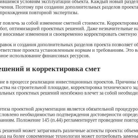
нившимся условиям эксплуатации объекта. Каждый новый раздел
ечения. Поэтому при создании дополнительных разделов проект
 прохождения повторной экспертизы.
 повлечь за собой изменение сметной стоимости. Корректировк
бот, оптимизацией проектных решений. Даже незначительные на
все вносимые изменения и своевременно корректировать сметную
равок и создания дополнительных разделов проекта позволяет о
ответствие проекта установленным нормам и требованиям. Это ва
ное использование финансовых ресурсов.
ешений и корректировка смет
ние в процессе реализации инвестиционных проектов. Причины
ьства на строительной площадке, корректировка технического за
альных проектных решений неизбежно влечет за собой необходи
ертиза проектной документации является обязательной процедур
условлено необходимостью подтверждения достоверности опреде
аниям. Положение 145 (п.44) регламентирует проведение повтор
х решений может затрагивать различные аспекты проекта: объем
од на более современные технологии может потребовать замены 