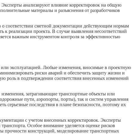
й. Эксперты анализируют влияние корректировок на общую
полнительные материалы и разъяснения от разработчиков
тов о соответствии сметной документации действующим нормам
ь к реализации проекта. В случае выявления несоответствий
ляется важным инструментом контроля за эффективностью
ей или эксплуатацией. Любые изменения, вносимые в проектную
 минимизировать риски аварий и обеспечить защиту жизни и
евую роль в подтверждении соответствия внесенных изменений
ны изменения, затрагивающие транспортные объекты или
одорожные пути, аэропорты, порты), так и систем управления
еть серьезные последствия в плане безопасности, поэтому их
окументации с учетом внесенных корректировок. Эксперты
транспорта. Особое внимание уделяется оценке рисков
еты прочности конструкций, моделирование транспортных