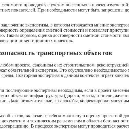
й стоимости проводится с учетом внесенных в проект изменени
тных показателей. При необходимости могут быть запрошены до
я заключение экспертизы, в котором отражается мнение экспер
верность определения сметной стоимости и позволяет приступит
ию. Таким образом, оценка достоверности сметной стоимости яв
ализации инвестиционных проектов.
зопасность транспортных объектов
 любом проекте, связанном с их строительством, реконструкци
ежат обязательной экспертизе. Это обусловлено необходимостью
 среды. Повторная экспертиза в данном контексте играет ключ
я или последующие экспертизы необходимы, если в проект внесе
самих объектов инфраструктуры (дороги, мосты, тоннели, железн
ции. Даже незначительные, казалось бы, корректировки могут им
ых объектов, включает в себя комплексную оценку проектной д
окументам и техническим регламентам в области безопасности 
редотвращению. В процессе экспертизы могут проводиться расч