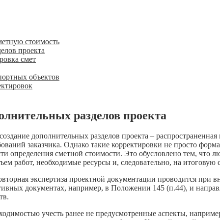
метную стоимость
делов проекта
ровка смет
портных объектов
ектировок
полнительных разделов проекта
оздание дополнительных разделов проекта – распространенная 
ваний заказчика. Однако такие корректировки не просто формал
ти определения сметной стоимости. Это обусловлено тем, что л
ем работ, необходимые ресурсы и, следовательно, на итоговую 
овторная экспертиза проектной документации проводится при вн
ивных документах, например, в Положении 145 (п.44), и направ
тв.
бходимостью учесть ранее не предусмотренные аспекты, наприм