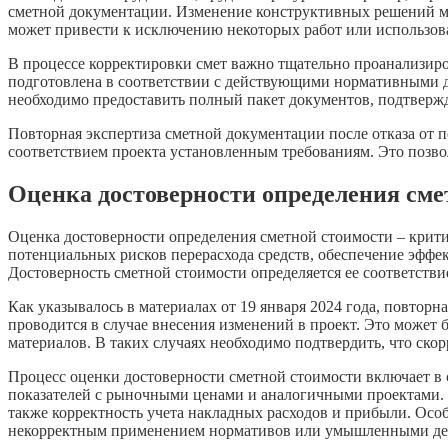
сметной документации. Изменение конструктивных решений мо
может привести к исключению некоторых работ или использов
В процессе корректировки смет важно тщательно проанализиро
подготовлена в соответствии с действующими нормативными д
необходимо предоставить полный пакет документов, подтвер
Повторная экспертиза сметной документации после отказа от 
соответствием проекта установленным требованиям. Это позво
Оценка достоверности определения сме
Оценка достоверности определения сметной стоимости – крити
потенциальных рисков перерасхода средств, обеспечение эффе
Достоверность сметной стоимости определяется ее соответст
Как указывалось в материалах от 19 января 2024 года, повтор
проводится в случае внесения изменений в проект. Это может
материалов. В таких случаях необходимо подтвердить, что ско
Процесс оценки достоверности сметной стоимости включает в 
показателей с рыночными ценами и аналогичными проектами. 
также корректность учета накладных расходов и прибыли. Ос
некорректным применением нормативов или умышленными дей