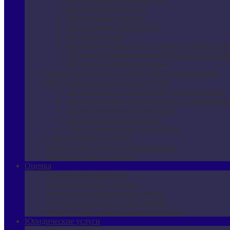
Обследование фасадов
Обследование кровли
Обследование перекрытий
Экспертиза окон
Инструментальное обследование зданий и со
Экспертиза промышленной безопасности техн
Экспертиза здания котельной
Поверочные расчёты строительных конструкций
Обследование инженерных систем
Экспертиза водоснабжения и водоотведения
Экспертиза систем вентиляции и кондициони
Тепловизионное обследование
Экспертиза молниезащиты
Электротехническая экспертиза
Строительный контроль
Технический надзор в строительстве
Обмерные работы зданий
Оценка
Оценка недвижимости
Оценка ущерба от пожара
Определение физического износа
Оценка морального износа зданий
Независимая оценка пожарных рисков
Юридические услуги