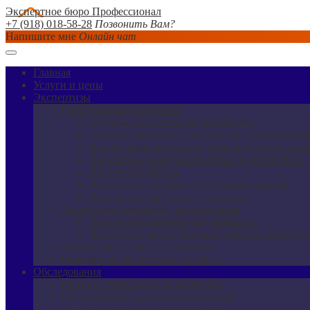
Экспертное бюро Профессионал
+7 (918) 018-58-28
Позвонить Вам?
Напишите мне
Онлайн чат
Главная
Услуги и цены
Экспертизы
Строительная экспертиза
Судебная строительная экспертиза
Судебная оценочная экспертиза недвижимост
Независимая экспертиза квартиры после зали
Экспертиза качества ремонта в новостройках
Экспертиза бетона
Экспертиза несущих конструкций зданий
Экспертиза дорожного покрытия
Экспертиза проектной документации
Экспертиза сметной документации
Экспертиза реконструкции объектов капиталь
Землеустроительная экспертиза
Рецензия на заключение эксперта
Обследования
Приемка квартиры в новостройке
Обследование зданий и сооружений
Обследование фундаментов