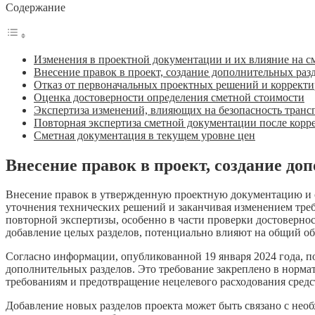
Содержание
Изменения в проектной документации и их влияние на с
Внесение правок в проект, создание дополнительных раз
Отказ от первоначальных проектных решений и корректи
Оценка достоверности определения сметной стоимости
Экспертиза изменений, влияющих на безопасность транс
Повторная экспертиза сметной документации после корр
Сметная документация в текущем уровне цен
Внесение правок в проект, создание до
Внесение правок в утвержденную проектную документацию и с
уточнения технических решений и заканчивая изменением требо
повторной экспертизы, особенно в части проверки достовернос
добавление целых разделов, потенциально влияют на общий объ
Согласно информации, опубликованной 19 января 2024 года, п
дополнительных разделов. Это требование закреплено в нормат
требованиям и предотвращение нецелевого расходования средс
Добавление новых разделов проекта может быть связано с нео