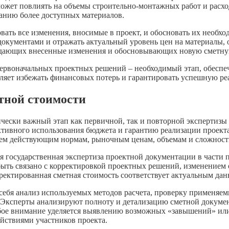
жет повлиять на объемы строительно-монтажных работ и расход
анию более доступных материалов.
вать все изменения, вносимые в проект, и обосновать их необх
окументами и отражать актуальный уровень цен на материалы, 
ждающих внесенные изменения и обосновывающих новую сметну
первоначальных проектных решений – необходимый этап, обеспе
ляет избежать финансовых потерь и гарантировать успешную ре
тной стоимости
чески важный этап как первичной, так и повторной экспертизы
ктивного использования бюджета и гарантию реализации проект
вием действующим нормам, рыночным ценам, объемам и сложност
ная государственная экспертиза проектной документации в части
 быть связано с корректировкой проектных решений, изменением
рректированная сметная стоимость соответствует актуальным да
себя анализ используемых методов расчета, проверку применяе
Эксперты анализируют полноту и детализацию сметной документ
обое внимание уделяется выявлению возможных «завышений» или
ствиями участников проекта.