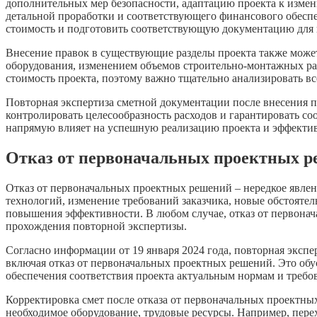
дополнительных мер безопасности, адаптацию проекта к изме
детальной проработки и соответствующего финансового обесп
стоимость и подготовить соответствующую документацию для
Внесение правок в существующие разделы проекта также может
оборудования, изменением объемов строительно-монтажных ра
стоимость проекта, поэтому важно тщательно анализировать 
Повторная экспертиза сметной документации после внесения п
контролировать целесообразность расходов и гарантировать со
напрямую влияет на успешную реализацию проекта и эффектив
Отказ от первоначальных проектных р
Отказ от первоначальных проектных решений – нередкое явле
технологий, изменение требований заказчика, новые обстоятел
повышения эффективности. В любом случае, отказ от первонач
прохождения повторной экспертизы.
Согласно информации от 19 января 2024 года, повторная эксп
включая отказ от первоначальных проектных решений. Это об
обеспечения соответствия проекта актуальным нормам и требов
Корректировка смет после отказа от первоначальных проектны
необходимое оборудование, трудовые ресурсы. Например, перех