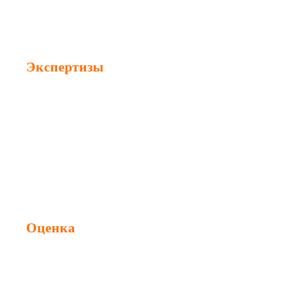
Экспертизы
Строительная экспертиза
Судебная экспертиза
Техническая экспертиза
Независимая экспертиза
Оценка
Оценка ущерба
Оценка недвижимости
Оценка стоимости ремонта