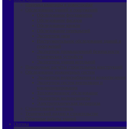
Приемка квартиры в новостройке
Обследование зданий и сооружений
Обследование фундаментов
Обследование фасадов
Обследование кровли
Обследование перекрытий
Экспертиза окон
Инструментальное обследование зданий и
сооружений
Экспертиза промышленной безопасности
технических устройств
Экспертиза здания котельной
Поверочные расчёты строительных конструкций
Обследование инженерных систем
Экспертиза водоснабжения и водоотведения
Экспертиза систем вентиляции и
кондиционирования
Тепловизионное обследование
Экспертиза молниезащиты
Электротехническая экспертиза
Строительный контроль
Технический надзор в строительстве
Обмерные работы зданий
Оценка