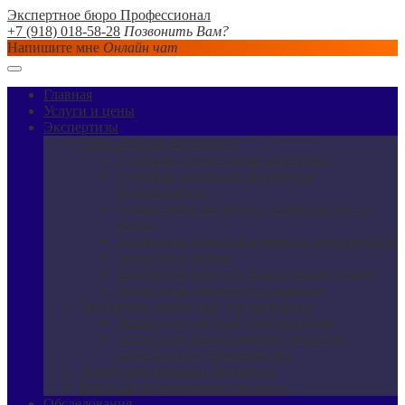
Экспертное бюро Профессионал
+7 (918) 018-58-28
Позвонить Вам?
Напишите мне
Онлайн чат
Главная
Услуги и цены
Экспертизы
Строительная экспертиза
Судебная строительная экспертиза
Судебная оценочная экспертиза
недвижимости
Независимая экспертиза квартиры после
залива
Экспертиза качества ремонта в новостройках
Экспертиза бетона
Экспертиза несущих конструкций зданий
Экспертиза дорожного покрытия
Экспертиза проектной документации
Экспертиза сметной документации
Экспертиза реконструкции объектов
капитального строительства
Землеустроительная экспертиза
Рецензия на заключение эксперта
Обследования