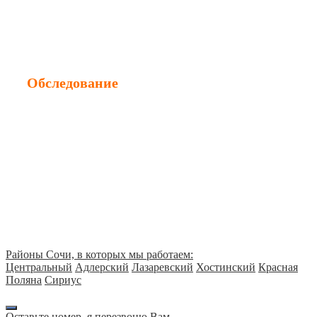
Оценка авто после ДТП
Обследование
Обследование зданий
Обследование сооружений
Обследование инженерных сетей
Диагностика конструкций
Районы Сочи, в которых мы работаем:
Центральный
Адлерский
Лазаревский
Хостинский
Красная
Поляна
Сириус
Оставьте номер, я перезвоню Вам