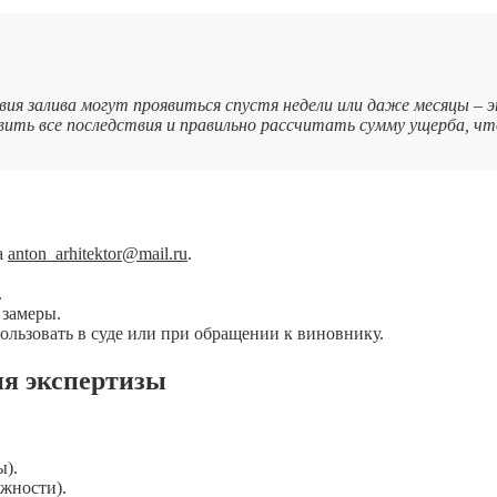
ия залива могут проявиться спустя недели или даже месяцы – э
вить все последствия и правильно рассчитать сумму ущерба, чт
а
anton_arhitektor@mail.ru
.
.
 замеры.
ользовать в суде или при обращении к виновнику.
ия экспертизы
ы).
жности).