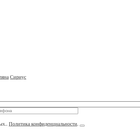
Оценка ущерба
Обс
Оценка недвижимости
Об
Оценка стоимости ремонта
Обс
Оценка авто после ДТП
Диа
ляна
Сириус
ых..
Политика конфиденциальности
.