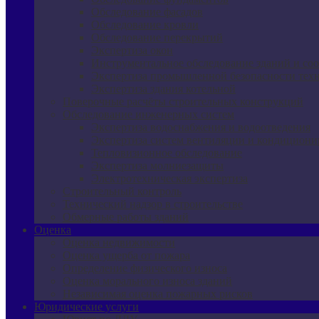
Обследование фасадов
Обследование кровли
Обследование перекрытий
Экспертиза окон
Инструментальное обследование зданий и со
Экспертиза промышленной безопасности техн
Экспертиза здания котельной
Поверочные расчёты строительных конструкций
Обследование инженерных систем
Экспертиза водоснабжения и водоотведения
Экспертиза систем вентиляции и кондициони
Тепловизионное обследование
Экспертиза молниезащиты
Электротехническая экспертиза
Строительный контроль
Технический надзор в строительстве
Обмерные работы зданий
Оценка
Оценка недвижимости
Оценка ущерба от пожара
Определение физического износа
Оценка морального износа зданий
Независимая оценка пожарных рисков
Юридические услуги