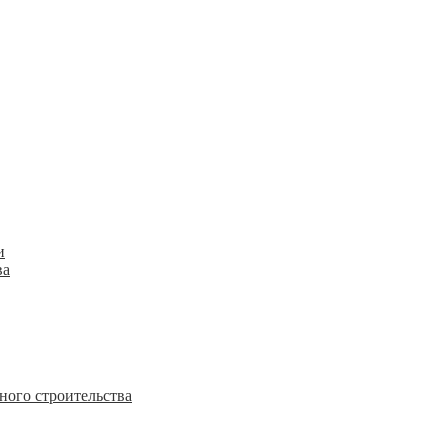
и
ва
ного строительства