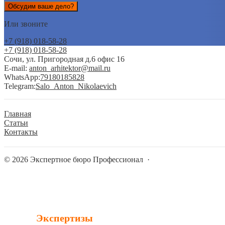
Обсудим ваше дело?
Или звоните
+7 (918) 018-58-28
+7 (918) 018-58-28
Сочи, ул. Пригородная д.6 офис 16
E-mail:
anton_arhitektor@mail.ru
WhatsApp:
79180185828
Telegram:
Salo_Anton_Nikolaevich
Главная
Статьи
Контакты
©
2026
Экспертное бюро Профессионал
·
Экспертизы