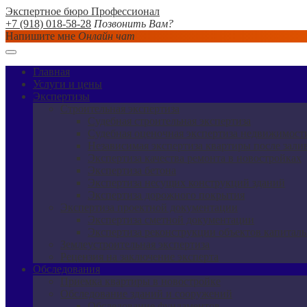
Экспертное бюро Профессионал
+7 (918) 018-58-28
Позвонить Вам?
Напишите мне
Онлайн чат
Главная
Услуги и цены
Экспертизы
Строительная экспертиза
Судебная строительная экспертиза
Судебная оценочная экспертиза недвижимост
Независимая экспертиза квартиры после зали
Экспертиза качества ремонта в новостройках
Экспертиза бетона
Экспертиза несущих конструкций зданий
Экспертиза дорожного покрытия
Экспертиза проектной документации
Экспертиза сметной документации
Экспертиза реконструкции объектов капиталь
Землеустроительная экспертиза
Рецензия на заключение эксперта
Обследования
Приемка квартиры в новостройке
Обследование зданий и сооружений
Обследование фундаментов