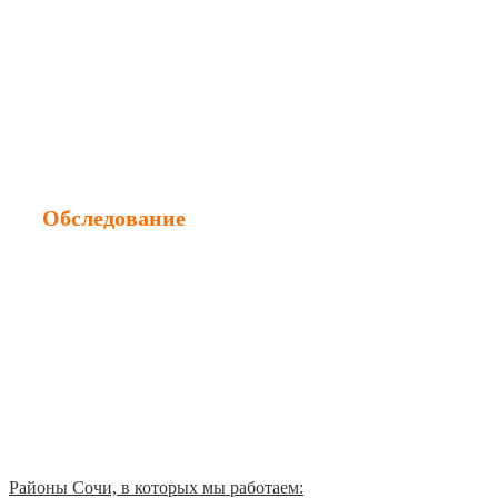
Оценка ущерба
Оценка недвижимости
Оценка стоимости ремонта
Оценка авто после ДТП
Обследование
Обследование зданий
Обследование сооружений
Обследование инженерных сетей
Диагностика конструкций
Районы Сочи, в которых мы работаем: