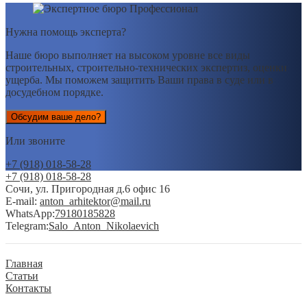
Нужна помощь эксперта?
Наше бюро выполняет на высоком уровне все виды
строительных, строительно-технических экспертиз, оценки
ущерба. Мы поможем защитить Ваши права в суде или в
досудебном порядке.
Обсудим ваше дело?
Или звоните
+7 (918) 018-58-28
+7 (918) 018-58-28
Сочи, ул. Пригородная д.6 офис 16
E-mail:
anton_arhitektor@mail.ru
WhatsApp:
79180185828
Telegram:
Salo_Anton_Nikolaevich
Главная
Статьи
Контакты