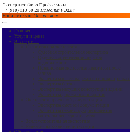
Экспертное бюро Профессионал
+7 (918) 018-58-28
Позвонить Вам?
Напишите мне
Онлайн чат
Главная
Услуги и цены
Экспертизы
Строительная экспертиза
Судебная строительная экспертиза
Судебная оценочная экспертиза
недвижимости
Независимая экспертиза квартиры после
залива
Экспертиза качества ремонта в новостройках
Экспертиза бетона
Экспертиза несущих конструкций зданий
Экспертиза дорожного покрытия
Экспертиза проектной документации
Экспертиза сметной документации
Экспертиза реконструкции объектов
капитального строительства
Землеустроительная экспертиза
Рецензия на заключение эксперта
Обследования