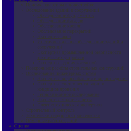
Приемка квартиры в новостройке
Обследование зданий и сооружений
Обследование фундаментов
Обследование фасадов
Обследование кровли
Обследование перекрытий
Экспертиза окон
Инструментальное обследование зданий и
сооружений
Экспертиза промышленной безопасности
технических устройств
Экспертиза здания котельной
Поверочные расчёты строительных конструкций
Обследование инженерных систем
Экспертиза водоснабжения и водоотведения
Экспертиза систем вентиляции и
кондиционирования
Тепловизионное обследование
Экспертиза молниезащиты
Электротехническая экспертиза
Строительный контроль
Технический надзор в строительстве
Обмерные работы зданий
Оценка