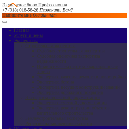
Экспертное бюро Профессионал
+7 (918) 018-58-28
Позвонить Вам?
Напишите мне
Онлайн чат
Главная
Услуги и цены
Экспертизы
Строительная экспертиза
Судебная строительная экспертиза
Судебная оценочная экспертиза
недвижимости
Независимая экспертиза квартиры после
залива
Экспертиза качества ремонта в новостройках
Экспертиза бетона
Экспертиза несущих конструкций зданий
Экспертиза дорожного покрытия
Экспертиза проектной документации
Экспертиза сметной документации
Экспертиза реконструкции объектов
капитального строительства
Землеустроительная экспертиза
Рецензия на заключение эксперта
Обследования