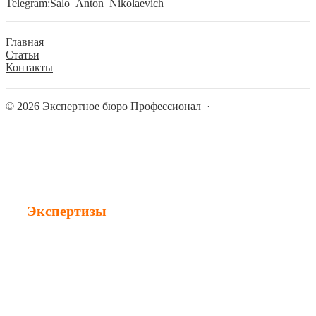
Telegram:
Salo_Anton_Nikolaevich
Главная
Статьи
Контакты
©
2026
Экспертное бюро Профессионал
·
Экспертизы
Строительная экспертиза
Судебная экспертиза
Техническая экспертиза
Независимая экспертиза