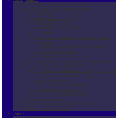
Приемка квартиры в новостройке
Обследование зданий и сооружений
Обследование фундаментов
Обследование фасадов
Обследование кровли
Обследование перекрытий
Экспертиза окон
Инструментальное обследование зданий и
сооружений
Экспертиза промышленной безопасности
технических устройств
Экспертиза здания котельной
Поверочные расчёты строительных конструкций
Обследование инженерных систем
Экспертиза водоснабжения и водоотведения
Экспертиза систем вентиляции и
кондиционирования
Тепловизионное обследование
Экспертиза молниезащиты
Электротехническая экспертиза
Строительный контроль
Технический надзор в строительстве
Обмерные работы зданий
Оценка