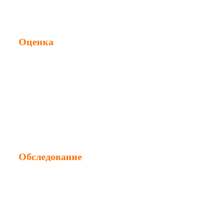
Оценка
Оценка ущерба
Оценка недвижимости
Оценка стоимости ремонта
Оценка авто после ДТП
Обследование
Обследование зданий
Обследование сооружений
Обследование инженерных сетей