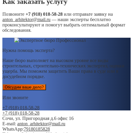
Как заказать услугу
Позвоните
+7 (918) 018-58-28
или отправьте заявку на
anton_arhitektor@mail.ru
— наши эксперты бесплатно
проконсультируют и помогут выбрать оптимальный формат
обследования.
Нужна помощь эксперта?
Наше бюро выполняет на высоком уровне все виды
строительных, строительно-технических экспертиз, оценки
ущерба. Мы поможем защитить Ваши права в суде или в
досудебном порядке.
Обсудим ваше дело?
Или звоните
+7 (918) 018-58-28
+7 (918) 018-58-28
Сочи, ул. Пригородная д.6 офис 16
E-mail:
anton_arhitektor@mail.ru
WhatsApp:
79180185828