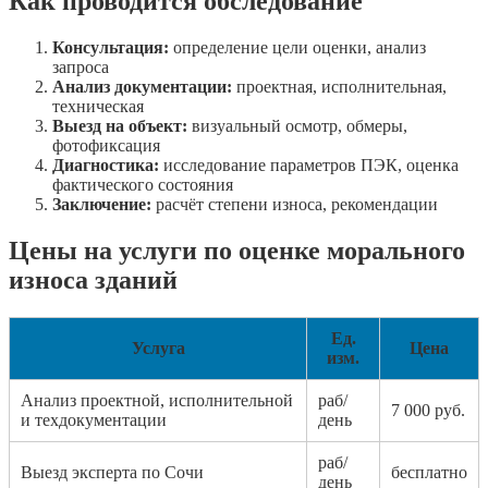
Как проводится обследование
Консультация:
определение цели оценки, анализ
запроса
Анализ документации:
проектная, исполнительная,
техническая
Выезд на объект:
визуальный осмотр, обмеры,
фотофиксация
Диагностика:
исследование параметров ПЭК, оценка
фактического состояния
Заключение:
расчёт степени износа, рекомендации
Цены на услуги по оценке морального
износа зданий
Ед.
Услуга
Цена
изм.
Анализ проектной, исполнительной
раб/
7 000 руб.
и техдокументации
день
раб/
Выезд эксперта по Сочи
бесплатно
день