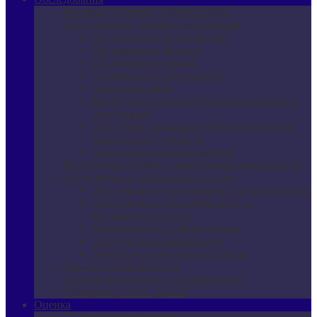
Приемка квартиры в новостройке
Обследование зданий и сооружений
Обследование фундаментов
Обследование фасадов
Обследование кровли
Обследование перекрытий
Экспертиза окон
Инструментальное обследование зданий и
сооружений
Экспертиза промышленной безопасности
технических устройств
Экспертиза здания котельной
Поверочные расчёты строительных конструкций
Обследование инженерных систем
Экспертиза водоснабжения и водоотведения
Экспертиза систем вентиляции и
кондиционирования
Тепловизионное обследование
Экспертиза молниезащиты
Электротехническая экспертиза
Строительный контроль
Технический надзор в строительстве
Обмерные работы зданий
Оценка