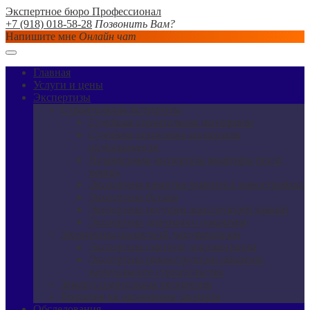
Экспертное бюро Профессионал
+7 (918) 018-58-28
Позвонить Вам?
Напишите мне
Онлайн чат
Главная
Услуги и цены
Экспертизы
Строительная экспертиза
Судебная строительная экспертиза
Судебная оценочная экспертиза
недвижимости
Независимая экспертиза квартиры после
залива
Экспертиза качества ремонта в новостройках
Экспертиза бетона
Экспертиза несущих конструкций зданий
Экспертиза дорожного покрытия
Экспертиза проектной документации
Экспертиза сметной документации
Экспертиза реконструкции объектов
капитального строительства
Землеустроительная экспертиза
Рецензия на заключение эксперта
Обследования