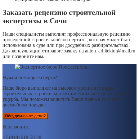
Заказать рецензию строительной
экспертизы в Сочи
Наши специалисты выполнят профессиональную рецензию
проведенной строительной экспертизы, которая может быть
использована в суде или при досудебных разбирательствах.
Для консультации отправьте заявку на
anton_arhitektor@mail.ru
или позвоните нам.
Нужна помощь эксперта?
Наше бюро выполняет на высоком уровне все виды
строительных, строительно-технических экспертиз, оценки
ущерба. Мы поможем защитить Ваши права в суде или в
досудебном порядке.
Обсудим ваше дело?
Или звоните
+7 (918) 018-58-28