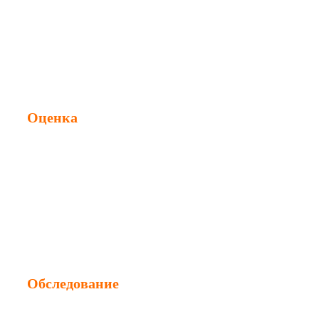
Судебная экспертиза
Техническая экспертиза
Независимая экспертиза
Оценка
Оценка ущерба
Оценка недвижимости
Оценка стоимости ремонта
Оценка авто после ДТП
Обследование
Обследование зданий