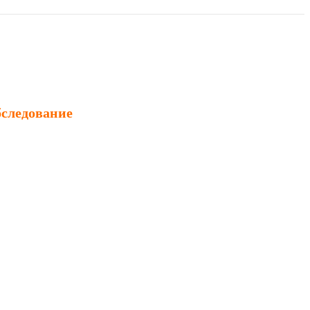
следование
ледование зданий
следование сооружений
ледование инженерных сетей
гностика конструкций