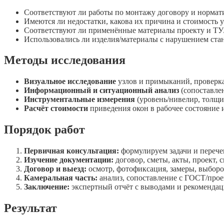
Соответствуют ли работы по монтажу договору и нормат
Имеются ли недостатки, какова их причина и стоимость 
Соответствуют ли применённые материалы проекту и Т
Использовались ли изделия/материалы с нарушением ста
Методы исследования
Визуальное исследование
узлов и примыканий, проверк
Информационный и ситуационный анализ
(сопоставлен
Инструментальные измерения
(уровень/нивелир, толщи
Расчёт стоимости
приведения окон в рабочее состояние 
Порядок работ
Первичная консультация:
формулируем задачи и перече
Изучение документации:
договор, сметы, акты, проект,
Договор и выезд:
осмотр, фотофиксация, замеры, выбор
Камеральная часть:
анализ, сопоставление с ГОСТ/прое
Заключение:
экспертный отчёт с выводами и рекоменда
Результат