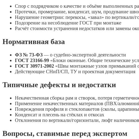
Спор с подрядчиком о качестве и объёме выполненных р
Протечки, промерзание, конденсат, шум, продувание шво
Нарушение геометрии: перекосы, «завал» по вертикали/г
Подозрение на несоблюдение ГОСТ при монтаже
Расчёт стоимости устранения недостатков или замены ок
Нормативная база
ФЗ № 73‑ФЗ
— о судебно‑экспертной деятельности
ГОСТ 23166‑99
«Блоки оконные. Общие технические ус
ГОСТ 30971‑2002
«Швы монтажные узлов примыканий ок
Действующие СНиП/СП, ТУ и проектная документация
Типичные дефекты и недостатки
Некачественная сборка рам и створок, потеря герметично
Применение некачественных материалов (ПВХ/алюминий/
Повреждения профиля и стеклопакетов (сколы, царапины
Конденсат и плесень на стёклах и откосах
Отклонения по вертикали/горизонтали, люфт наличников
Вопросы, ставимые перед экспертом