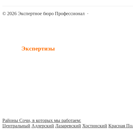
©
2026
Экспертное бюро Профессионал
·
Экспертизы
Строительная экспертиза
Судебная экспертиза
Техническая экспертиза
Независимая экспертиза
Районы Сочи, в которых мы работаем:
Центральный
Адлерский
Лазаревский
Хостинский
Красная По