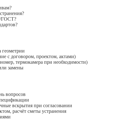
ивам?
устранения?
У/ГОСТ?
ндартов?
а геометрии
ие с договором, проектом, актами)
номер, термокамера при необходимости)
или замены
нь вопросов
 спецификации
очные вскрытия при согласовании
ктом, расчёт сметы устранения
циями