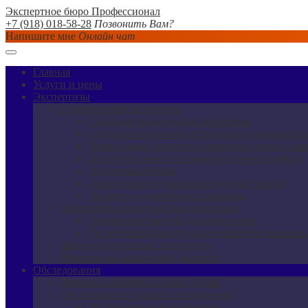
Экспертное бюро Профессионал
+7 (918) 018-58-28
Позвонить Вам?
Напишите мне
Онлайн чат
Главная
Услуги и цены
Экспертизы
Строительная экспертиза
Судебная строительная экспертиза
Судебная оценочная экспертиза недвижимост
Независимая экспертиза квартиры после зали
Экспертиза качества ремонта в новостройках
Экспертиза бетона
Экспертиза несущих конструкций зданий
Экспертиза дорожного покрытия
Экспертиза проектной документации
Экспертиза сметной документации
Экспертиза реконструкции объектов капиталь
Землеустроительная экспертиза
Рецензия на заключение эксперта
Обследования
Приемка квартиры в новостройке
Обследование зданий и сооружений
Обследование фундаментов