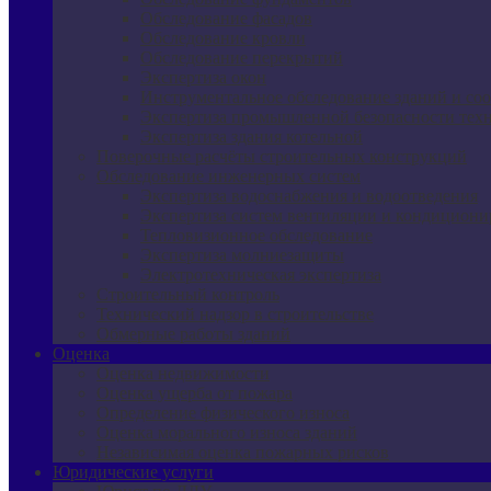
Обследование фасадов
Обследование кровли
Обследование перекрытий
Экспертиза окон
Инструментальное обследование зданий и со
Экспертиза промышленной безопасности техн
Экспертиза здания котельной
Поверочные расчёты строительных конструкций
Обследование инженерных систем
Экспертиза водоснабжения и водоотведения
Экспертиза систем вентиляции и кондициони
Тепловизионное обследование
Экспертиза молниезащиты
Электротехническая экспертиза
Строительный контроль
Технический надзор в строительстве
Обмерные работы зданий
Оценка
Оценка недвижимости
Оценка ущерба от пожара
Определение физического износа
Оценка морального износа зданий
Независимая оценка пожарных рисков
Юридические услуги