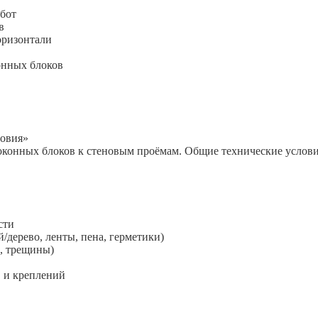
абот
в
оризонтали
онных блоков
ловия»
онных блоков к стеновым проёмам. Общие технические услов
сти
дерево, ленты, пена, герметики)
, трещины)
 и креплений