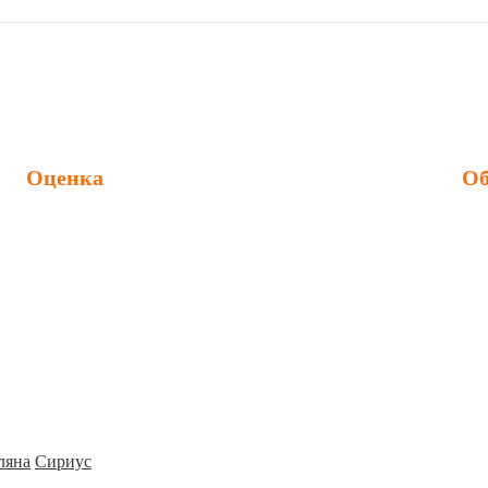
Оценка
Об
Оценка ущерба
Обс
Оценка недвижимости
Об
Оценка стоимости ремонта
Обс
Оценка авто после ДТП
Диа
ляна
Сириус