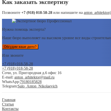
Как заказать экспертизу
Позвоните
+7 (918) 018-58-28
или напишите на
anton_arhitektor
Нужна помощь эксперта?
Наше бюро выполняет на высоком уровне все виды строительны
Обсудим ваше дело?
Или звоните
+7 (918) 018-58-28
+7 (918) 018-58-28
Сочи, ул. Пригородная д.6 офис 16
E-mail:
anton_arhitektor@mail.ru
WhatsApp:
79180185828
Telegram:
Salo_Anton_Nikolaevich
Главная
Статьи
Контакты